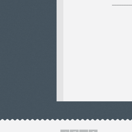
________