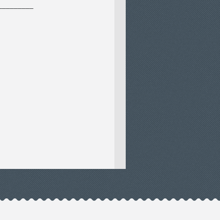
_________